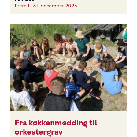
Frem til
31. december 2026
BILLEDE
Fra køkkenmødding til
orkestergrav