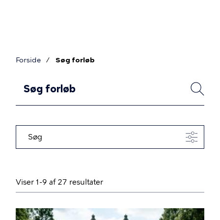
Gå
til
hovedindhold
Forside
Søg forløb
Brødkrumme
F
SØG
o
r
l
Søg
ø
b
Viser 1-9 af 27 resultater