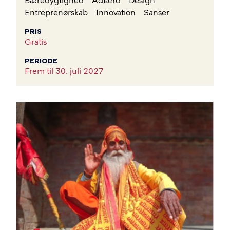
Bæredygtighed
Adfærd
Design
Entreprenørskab
Innovation
Sanser
PRIS
Gratis
PERIODE
Frem til
30. juli 2027