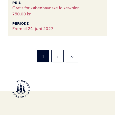
PRIS
Gratis for københavnske folkeskoler
750,00 kr.
PERIODE
Frem til
24. juni 2027
Nuværende
1
Gå
›
Gå
››
side
til
til
næste
sidste
side
side