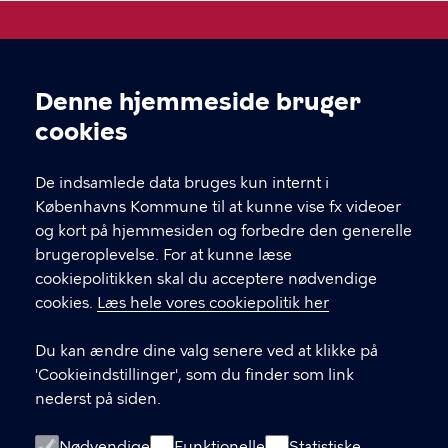
Åben Skole
Denne hjemmeside bruger
Cookieindstillinger
Hvis du skal i kontakt med leverandøren af et tilbud,
cookies
finder du deres kontakt under "book her" inde på
selve forløbet.
De indsamlede data bruges kun internt i
Københavns Kommune til at kunne vise fx videoer
og kort på hjemmesiden og forbedre den generelle
KONTAKT
brugeroplevelse. For at kunne læse
cookiepolitikken skal du acceptere nødvendige
Børne- og ungdomsforvaltningen
cookies.
Læs hele vores cookiepolitik her
aabenskoleportalen@buf.kk.dk
Du kan ændre dine valg senere ved at klikke på
'Cookieindstillinger', som du finder som link
LINKS
nederst på siden.
Login som leverandør
Nødvendige
Funktionelle
Statistiske