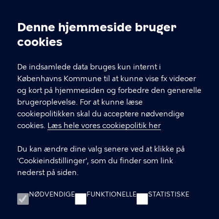
og
tryk
Åben Skole
Denne hjemmeside bruger
enter
Cookieindstillinger
cookies
for
Hvis du skal i kontakt med leverandøren af et tilbud,
at
finder du deres kontakt under "book her" inde på
vælge.
selve forløbet.
De indsamlede data bruges kun internt i
Københavns Kommune til at kunne vise fx videoer
og kort på hjemmesiden og forbedre den generelle
KONTAKT
brugeroplevelse. For at kunne læse
cookiepolitikken skal du acceptere nødvendige
Børne- og ungdomsforvaltningen
cookies.
Læs hele vores cookiepolitik her
aabenskoleportalen@buf.kk.dk
Du kan ændre dine valg senere ved at klikke på
'Cookieindstillinger', som du finder som link
nederst på siden.
LINKS
NØDVENDIGE
FUNKTIONELLE
STATISTISKE
Login som leverandør