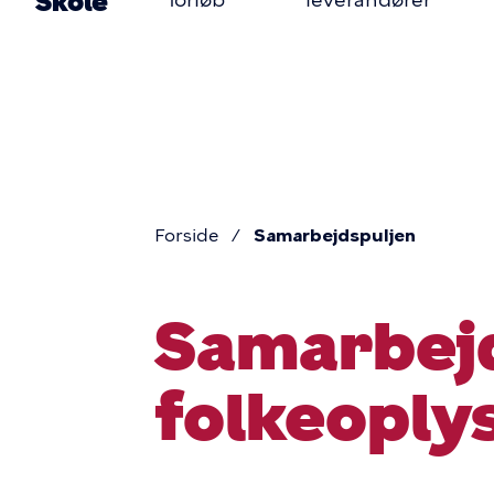
Primær
Skole
forløb
leverandører
Gå
til
navigatio
hovedindhold
Forside
Samarbejdspuljen
Brødkru
Samarbejd
folkeoply