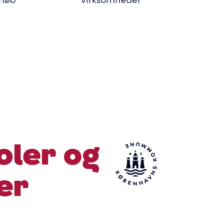
rløb
virksomheder
oler og
er