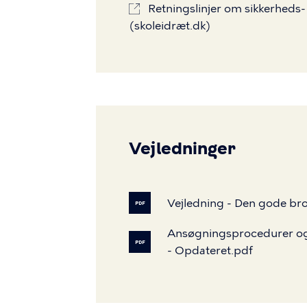
Retningslinjer om sikkerhed
(skoleidræt.dk)
Vejledninger
Vejledning
-
Den
gode
br
PDF
Ansøgningsprocedurer
o
PDF
-
Opdateret.pdf