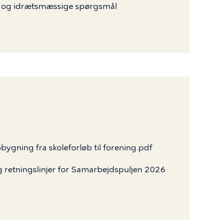
s- og idrætsmæssige spørgsmål
obygning
fra
skoleforløb
til
forening.pdf
g
retningslinjer
for
Samarbejdspuljen
2026