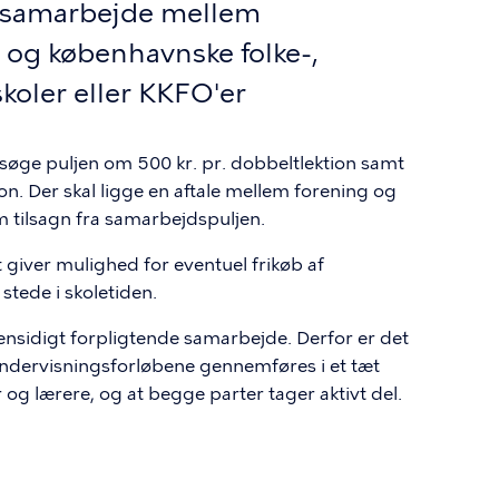
r samarbejde mellem
 og københavnske folke-,
koler eller KKFO'er
nsøge puljen om 500 kr. pr. dobbeltlektion samt
ion. Der skal ligge en aftale mellem forening og
m tilsagn fra samarbejdspuljen.
 giver mulighed for eventuel frikøb af
 stede i skoletiden.
gensidigt forpligtende samarbejde. Derfor er det
 undervisningsforløbene gennemføres i et tæt
g lærere, og at begge parter tager aktivt del.