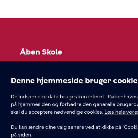
Åben Skole
Hvis du skal i kontakt med leverandøren af et tilb
"book her" inde på selve forløbet.
Denne hjemmeside bruger cookie
Cookieindstil
KONTAKT
LINKS
De indsamlede data bruges kun internt i Københavns 
på hjemmesiden og forbedre den generelle brugerople
Børne- og ungdomsforvaltningen
skal du acceptere nødvendige cookies.
Læs hele vores
aabenskoleportalen@buf.kk.dk
Du kan ændre dine valg senere ved at klikke på 'Cooki
på siden.