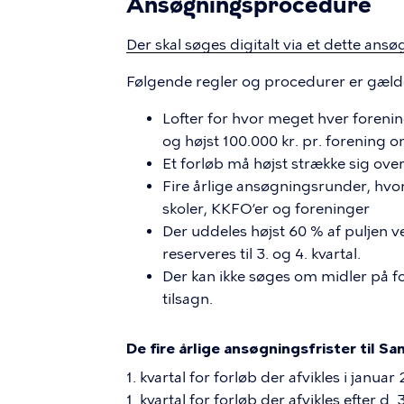
Ansøgningsprocedure
Der skal søges digitalt via et dette an
Følgende regler og procedurer er gæld
Lofter for hvor meget hver foreni
og højst 100.000 kr. pr. forening o
Et forløb må højst strække sig ove
Fire årlige ansøgningsrunder, hvor 
skoler, KKFO’er og foreninger
Der uddeles højst 60 % af puljen v
reserveres til 3. og 4. kvartal.
Der kan ikke søges om midler på for
tilsagn.
De fire årlige ansøgningsfrister til S
1. kvartal for forløb der afvikles i janu
1. kvartal for forløb der afvikles efter d.