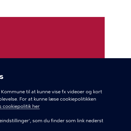
ud, finder du deres kontakt under
s
linger
Kommune til at kunne vise fx videoer og kort
velse. For at kunne læse cookiepolitikken
Login som leverandør
 cookiepolitik her
Oprettelse af leverandør-konto
eindstillinger', som du finder som link nederst
Tilgængelighedserklæring (digst.dk)