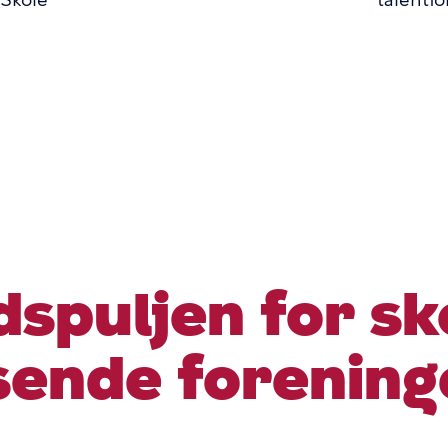
Skole
talentfo
n
mme
spuljen for sk
sende forening