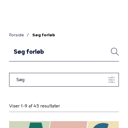
Gå
til
hovedindhold
Forside
Søg forløb
Brødkrumme
F
SØG
o
r
l
Søg
ø
b
Viser 1-9 af 45 resultater