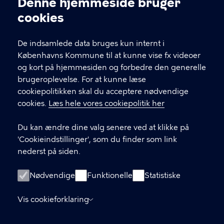
Denne hjemmeside bruger
Cookieindstillinger
Hvis du skal i kontakt med leverandøren af et tilbud,
cookies
finder du deres kontakt under "book her" inde på
selve forløbet.
De indsamlede data bruges kun internt i
Københavns Kommune til at kunne vise fx videoer
og kort på hjemmesiden og forbedre den generelle
KONTAKT
brugeroplevelse. For at kunne læse
cookiepolitikken skal du acceptere nødvendige
Børne- og ungdomsforvaltningen
cookies.
Læs hele vores cookiepolitik her
aabenskoleportalen@buf.kk.dk
Du kan ændre dine valg senere ved at klikke på
'Cookieindstillinger', som du finder som link
nederst på siden.
LINKS
Login som leverandør
Nødvendige
Funktionelle
Statistiske
Oprettelse af leverandør-konto
Vis cookieforklaring
Tilgængelighedserklæring (digst.dk)