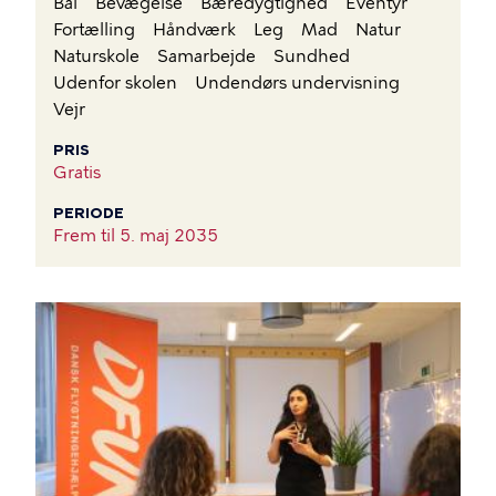
Bål
Bevægelse
Bæredygtighed
Eventyr
Fortælling
Håndværk
Leg
Mad
Natur
Naturskole
Samarbejde
Sundhed
Udenfor skolen
Undendørs undervisning
Vejr
PRIS
Gratis
PERIODE
Frem til
5. maj 2035
BILLEDE