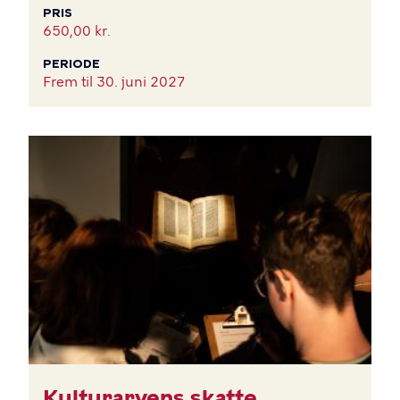
PRIS
650,00 kr.
PERIODE
Frem til
30. juni 2027
BILLEDE
Kulturarvens skatte