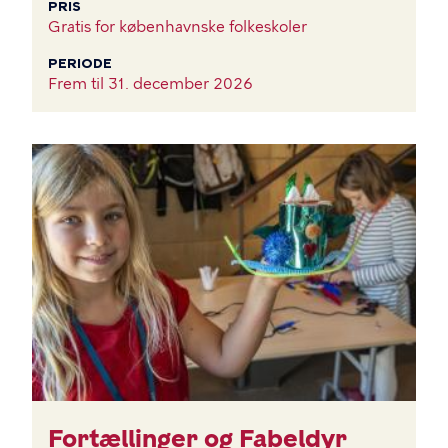
PRIS
Gratis for københavnske folkeskoler
PERIODE
Frem til
31. december 2026
BILLEDE
Fortællinger og Fabeldyr