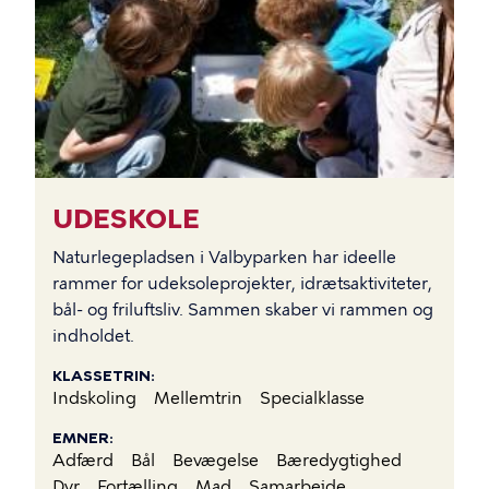
UDESKOLE
Naturlegepladsen i Valbyparken har ideelle
rammer for udeksoleprojekter, idrætsaktiviteter,
bål- og friluftsliv. Sammen skaber vi rammen og
indholdet.
KLASSETRIN
Indskoling
Mellemtrin
Specialklasse
EMNER
Adfærd
Bål
Bevægelse
Bæredygtighed
Dyr
Fortælling
Mad
Samarbejde