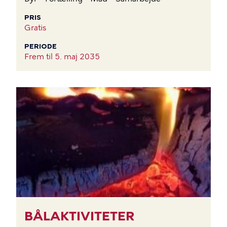
PRIS
Gratis
PERIODE
Frem til
5. maj 2035
BILLEDE
BÅLAKTIVITETER