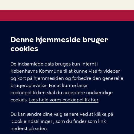
Åben Skole
Denne hjemmeside bruger
Cookieindstillinger
Hvis du skal i kontakt med leverandøren af et tilbud,
cookies
finder du deres kontakt under "book her" inde på
selve forløbet.
De indsamlede data bruges kun internt i
Københavns Kommune til at kunne vise fx videoer
og kort på hjemmesiden og forbedre den generelle
KONTAKT
brugeroplevelse. For at kunne læse
cookiepolitikken skal du acceptere nødvendige
Børne- og ungdomsforvaltningen
cookies.
Læs hele vores cookiepolitik her
aabenskoleportalen@buf.kk.dk
Du kan ændre dine valg senere ved at klikke på
'Cookieindstillinger', som du finder som link
nederst på siden.
LINKS