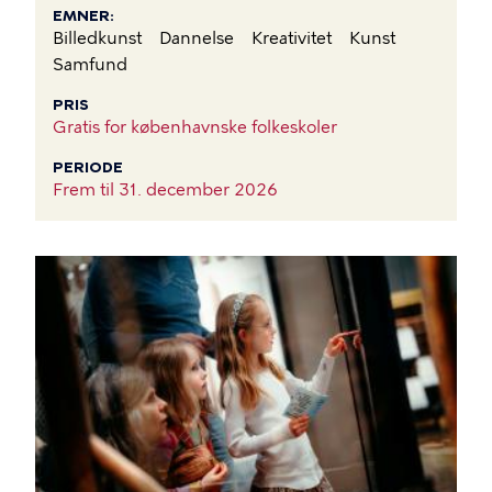
EMNER
Billedkunst
Dannelse
Kreativitet
Kunst
Samfund
PRIS
Gratis for københavnske folkeskoler
PERIODE
Frem til
31. december 2026
BILLEDE