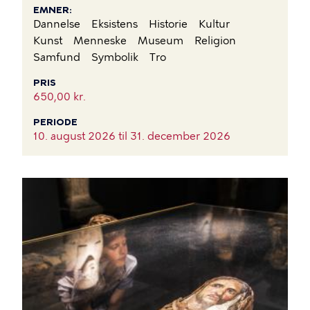
EMNER
Dannelse
Eksistens
Historie
Kultur
Kunst
Menneske
Museum
Religion
Samfund
Symbolik
Tro
PRIS
650,00 kr.
PERIODE
10. august 2026 til
31. december 2026
BILLEDE