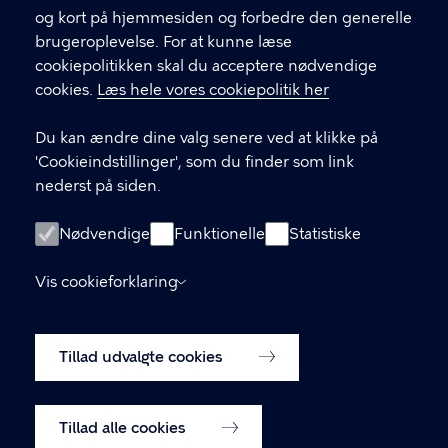
og kort på hjemmesiden og forbedre den generelle
KONTAKT
brugeroplevelse. For at kunne læse
cookiepolitikken skal du acceptere nødvendige
Børne- og ungdomsforvaltningen
cookies.
Læs hele vores cookiepolitik her
aabenskoleportalen@buf.kk.dk
Du kan ændre dine valg senere ved at klikke på
'Cookieindstillinger', som du finder som link
LINKS
nederst på siden.
Login som leverandør
Nødvendige
Funktionelle
Statistiske
Oprettelse af leverandør-konto
Vis cookieforklaring
Tilgængelighedserklæring (digst.dk)
Tillad udvalgte cookies
Cookiepolitik
Cookieindstillinger
Tillad alle cookies