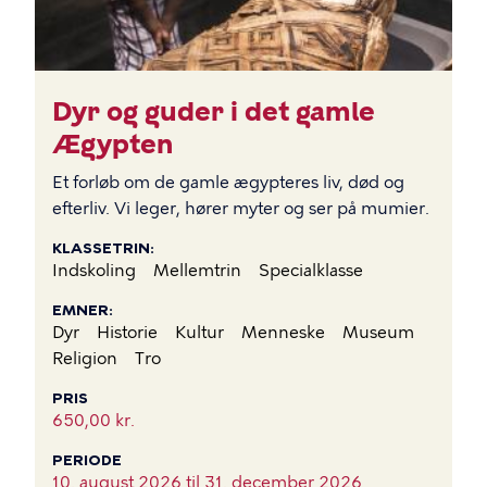
Dyr og guder i det gamle
Ægypten
Et forløb om de gamle ægypteres liv, død og
efterliv. Vi leger, hører myter og ser på mumier.
KLASSETRIN
Indskoling
Mellemtrin
Specialklasse
EMNER
Dyr
Historie
Kultur
Menneske
Museum
Religion
Tro
PRIS
650,00 kr.
PERIODE
10. august 2026 til
31. december 2026