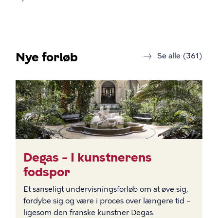
Nye forløb
forl
Se alle (361)
BILLEDE
Degas – I kunstnerens
fodspor
Et sanseligt undervisningsforløb om at øve sig,
fordybe sig og være i proces over længere tid –
ligesom den franske kunstner Degas.