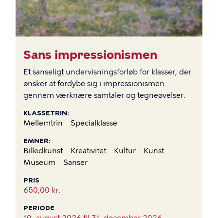
Sans impressionismen
Et sanseligt undervisningsforløb for klasser, der
ønsker at fordybe sig i impressionismen
gennem værknære samtaler og tegneøvelser.
KLASSETRIN
Mellemtrin
Specialklasse
EMNER
Billedkunst
Kreativitet
Kultur
Kunst
Museum
Sanser
PRIS
650,00 kr.
PERIODE
10. august 2026 til
31. december 2026