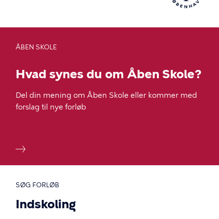
enter
for
at
vælge.
ÅBEN SKOLE
Hvad synes du om Åben Skole?
Del din mening om Åben Skole eller kommer med
forslag til nye forløb
SØG FORLØB
Indskoling