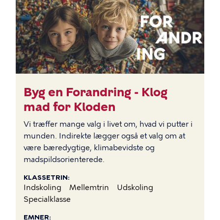
BILLEDE
Byg en Forandring - Klog
mad for Kloden
Vi træffer mange valg i livet om, hvad vi putter i
munden. Indirekte lægger også et valg om at
være bæredygtige, klimabevidste og
madspildsorienterede.
KLASSETRIN
Indskoling
Mellemtrin
Udskoling
Specialklasse
EMNER