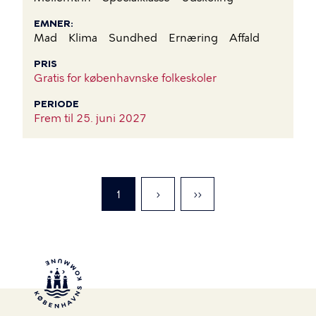
EMNER
Mad
Klima
Sundhed
Ernæring
Affald
PRIS
Gratis for københavnske folkeskoler
PERIODE
Frem til
25. juni 2027
Nuværende
1
Gå
›
Gå
››
side
til
til
næste
sidste
side
side