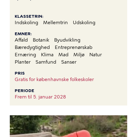
KLASSETRIN
Indskoling
Mellemtrin
Udskoling
EMNER
Affald
Botanik
Byudvikling
Bæredygtighed
Entreprenørskab
Ernæring
Klima
Mad
Miljø
Natur
Planter
Samfund
Sanser
PRIS
Gratis for københavnske folkeskoler
PERIODE
Frem til
5. januar 2028
BILLEDE