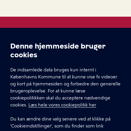
Åben Skole
Denne hjemmeside bruger
Cookieindstillinger
Hvis du skal i kontakt med leverandøren af et tilbud,
cookies
finder du deres kontakt under "book her" inde på
selve forløbet.
De indsamlede data bruges kun internt i
Københavns Kommune til at kunne vise fx videoer
og kort på hjemmesiden og forbedre den generelle
KONTAKT
brugeroplevelse. For at kunne læse
cookiepolitikken skal du acceptere nødvendige
Børne- og ungdomsforvaltningen
cookies.
Læs hele vores cookiepolitik her
aabenskoleportalen@buf.kk.dk
Du kan ændre dine valg senere ved at klikke på
'Cookieindstillinger', som du finder som link