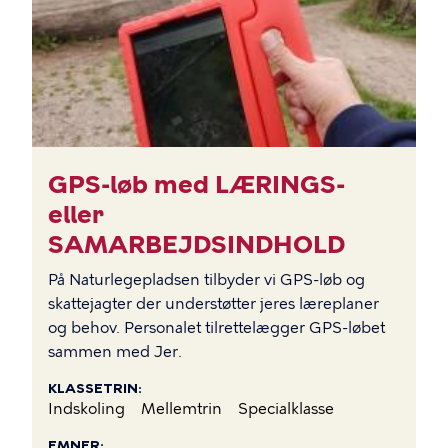
GPS-løb med LÆRINGS-
eller
SAMARBEJDSINDHOLD
På Naturlegepladsen tilbyder vi GPS-løb og
skattejagter der understøtter jeres læreplaner
og behov. Personalet tilrettelægger GPS-løbet
sammen med Jer.
KLASSETRIN
Indskoling
Mellemtrin
Specialklasse
EMNER