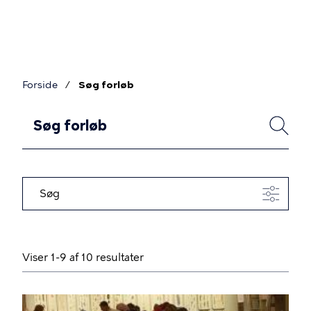
Gå
til
hovedindhold
Forside
Søg forløb
Brødkrumme
F
SØG
o
r
l
Søg
ø
b
Viser 1-9 af 10 resultater