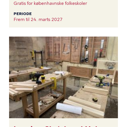
Gratis for københavnske folkeskoler
PERIODE
Frem til
24. marts 2027
BILLEDE