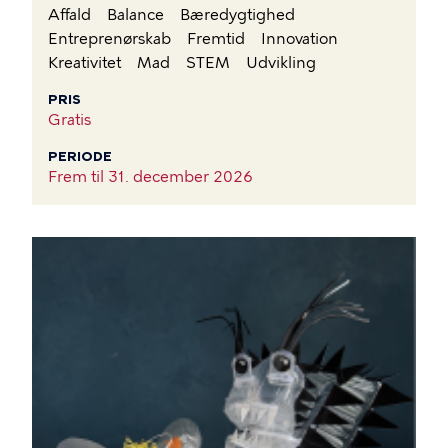
Affald
Balance
Bæredygtighed
Entreprenørskab
Fremtid
Innovation
Kreativitet
Mad
STEM
Udvikling
PRIS
Gratis
PERIODE
Frem til
31. december 2026
BILLEDE