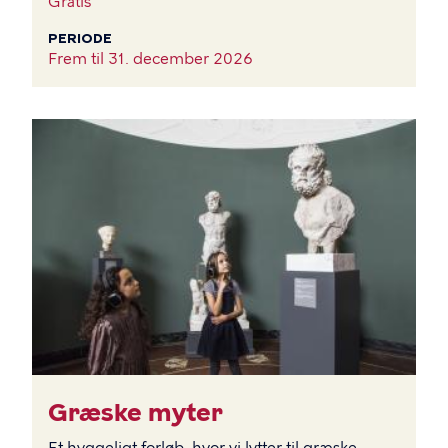
Gratis
PERIODE
Frem til
31. december 2026
BILLEDE
Græske myter
Et hyggeligt forløb, hvor vi lytter til græske