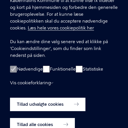
Københavns Kommune til at kunne vise fx videoer
og kort på hjemmesiden og forbedre den generelle
KONTAKT
brugeroplevelse. For at kunne læse
cookiepolitikken skal du acceptere nødvendige
Børne- og ungdomsforvaltningen
cookies.
Læs hele vores cookiepolitik her
aabenskoleportalen@buf.kk.dk
Du kan ændre dine valg senere ved at klikke på
'Cookieindstillinger', som du finder som link
LINKS
nederst på siden.
Login som leverandør
Nødvendige
Funktionelle
Statistiske
Oprettelse af leverandør-konto
Vis cookieforklaring
Tilgængelighedserklæring (digst.dk)
Tillad udvalgte cookies
Cookiepolitik
Cookieindstillinger
Tillad alle cookies