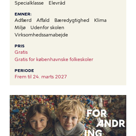
Specialklasse
Elevråd
EMNER
Adfærd
Affald
Bæredygtighed
Klima
Miljø
Udenfor skolen
Virksomhedssamabejde
PRIS
Gratis
Gratis for københavnske folkeskoler
PERIODE
Frem til
24. marts 2027