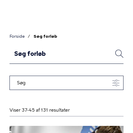
Gå
til
hovedindhold
Forside
Søg forløb
Brødkrumme
F
SØG
o
r
l
Søg
ø
b
Viser 37-45 af 131 resultater