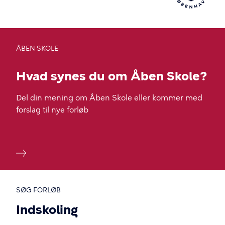
enter
for
at
vælge.
ÅBEN SKOLE
Hvad synes du om Åben Skole?
Del din mening om Åben Skole eller kommer med
forslag til nye forløb
SØG FORLØB
Indskoling