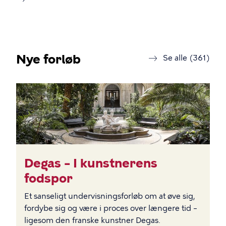
Nye forløb
forl
Se alle (361)
BILLEDE
Degas – I kunstnerens
fodspor
Et sanseligt undervisningsforløb om at øve sig,
fordybe sig og være i proces over længere tid –
ligesom den franske kunstner Degas.