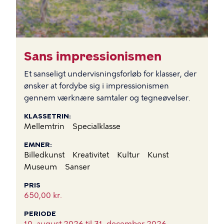
Sans impressionismen
Et sanseligt undervisningsforløb for klasser, der
ønsker at fordybe sig i impressionismen
gennem værknære samtaler og tegneøvelser.
KLASSETRIN
Mellemtrin
Specialklasse
EMNER
Billedkunst
Kreativitet
Kultur
Kunst
Museum
Sanser
PRIS
650,00 kr.
PERIODE
10. august 2026 til
31. december 2026