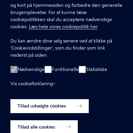
og kort på hjemmesiden og forbedre den generelle
KONTAKT
brugeroplevelse. For at kunne læse
cookiepolitikken skal du acceptere nødvendige
Børne- og ungdomsforvaltningen
cookies.
Læs hele vores cookiepolitik her
aabenskoleportalen@buf.kk.dk
Du kan ændre dine valg senere ved at klikke på
'Cookieindstillinger', som du finder som link
LINKS
nederst på siden.
Login som leverandør
Nødvendige
Funktionelle
Statistiske
Oprettelse af leverandør-konto
Vis cookieforklaring
Tilgængelighedserklæring (digst.dk)
Tillad udvalgte cookies
Cookiepolitik
Cookieindstillinger
Tillad alle cookies