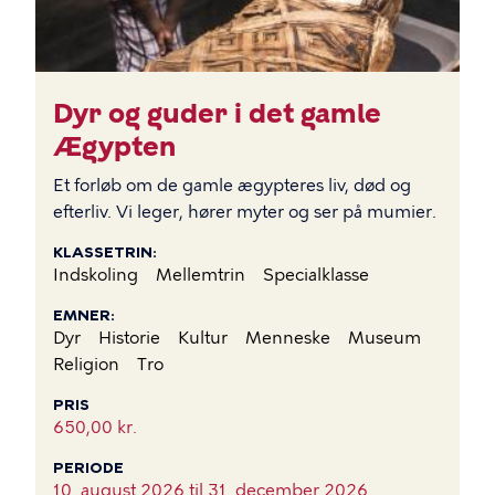
Dyr og guder i det gamle
Ægypten
Et forløb om de gamle ægypteres liv, død og
efterliv. Vi leger, hører myter og ser på mumier.
KLASSETRIN
Indskoling
Mellemtrin
Specialklasse
EMNER
Dyr
Historie
Kultur
Menneske
Museum
Religion
Tro
PRIS
650,00 kr.
PERIODE
10. august 2026 til
31. december 2026