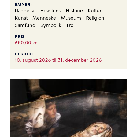
EMNER
Dannelse
Eksistens
Historie
Kultur
Kunst
Menneske
Museum
Religion
Samfund
Symbolik
Tro
PRIS
650,00 kr.
PERIODE
10. august 2026 til
31. december 2026
BILLEDE