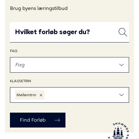
Brug byens læringstilbud
For
SØG
at
EFTER
FORLØB
bruge
filtrene
FAG
skal
du
trykke
mellemrumstasten
KLASSETRIN
for
at
×
Mellemtrin
åbne,
naviger
med
piletasterne
og
tryk