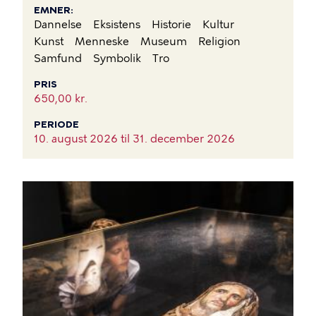
EMNER
Dannelse
Eksistens
Historie
Kultur
Kunst
Menneske
Museum
Religion
Samfund
Symbolik
Tro
PRIS
650,00 kr.
PERIODE
10. august 2026 til
31. december 2026
BILLEDE