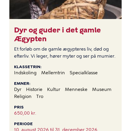
Dyr og guder i det gamle
Ægypten
Et forløb om de gamle ægypteres liv, død og
efterliv. Vi leger, hører myter og ser på mumier.
KLASSETRIN
Indskoling
Mellemtrin
Specialklasse
EMNER
Dyr
Historie
Kultur
Menneske
Museum
Religion
Tro
PRIS
650,00 kr.
PERIODE
10. august 2026 til
31. december 2026