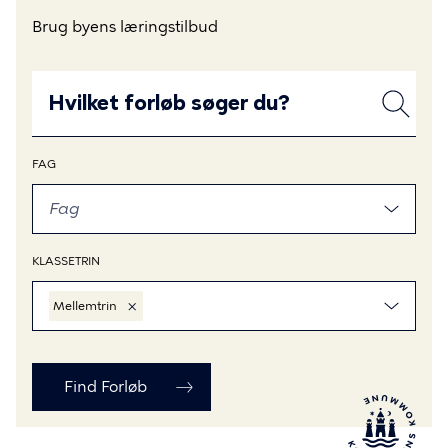
Brug byens læringstilbud
For
SØG
at
EFTER
FORLØB
bruge
filtrene
FAG
skal
du
trykke
mellemrumstasten
KLASSETRIN
for
at
×
Mellemtrin
åbne,
naviger
med
piletasterne
og
tryk