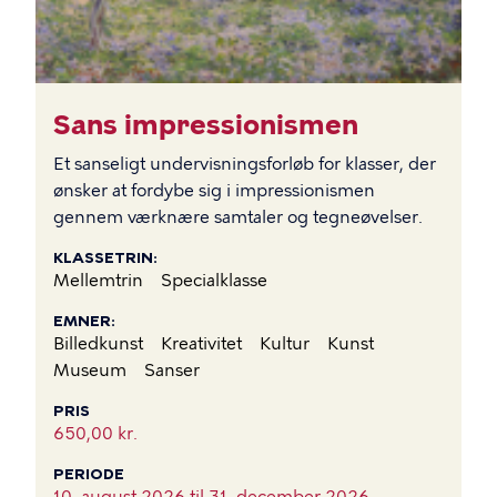
Sans impressionismen
Et sanseligt undervisningsforløb for klasser, der
ønsker at fordybe sig i impressionismen
gennem værknære samtaler og tegneøvelser.
KLASSETRIN
Mellemtrin
Specialklasse
EMNER
Billedkunst
Kreativitet
Kultur
Kunst
Museum
Sanser
PRIS
650,00 kr.
PERIODE
10. august 2026 til
31. december 2026