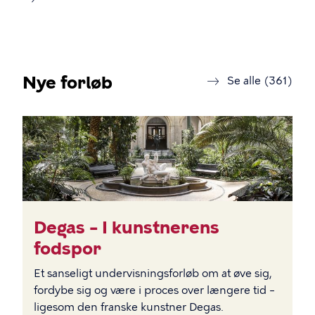
Nye forløb
forl
Se alle (361)
BILLEDE
Degas – I kunstnerens
fodspor
Et sanseligt undervisningsforløb om at øve sig,
fordybe sig og være i proces over længere tid –
ligesom den franske kunstner Degas.