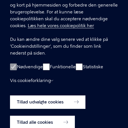
og kort på hjemmesiden og forbedre den generelle
KONTAKT
brugeroplevelse. For at kunne læse
cookiepolitikken skal du acceptere nødvendige
Børne- og ungdomsforvaltningen
cookies.
Læs hele vores cookiepolitik her
aabenskoleportalen@buf.kk.dk
Du kan ændre dine valg senere ved at klikke på
'Cookieindstillinger', som du finder som link
LINKS
nederst på siden.
Login som leverandør
Nødvendige
Funktionelle
Statistiske
Oprettelse af leverandør-konto
Vis cookieforklaring
Tilgængelighedserklæring (digst.dk)
Tillad udvalgte cookies
Cookiepolitik
Cookieindstillinger
Tillad alle cookies