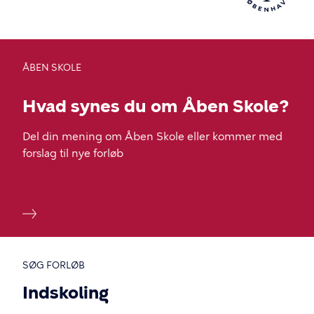
enter
for
at
vælge.
ÅBEN SKOLE
Hvad synes du om Åben Skole?
Del din mening om Åben Skole eller kommer med
forslag til nye forløb
SØG FORLØB
Indskoling