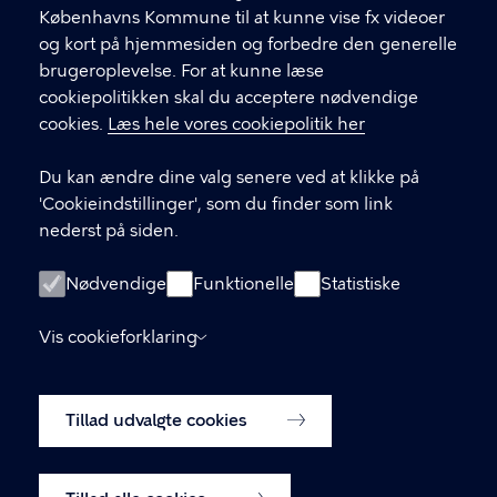
Københavns Kommune til at kunne vise fx videoer
og kort på hjemmesiden og forbedre den generelle
KONTAKT
brugeroplevelse. For at kunne læse
cookiepolitikken skal du acceptere nødvendige
Børne- og ungdomsforvaltningen
cookies.
Læs hele vores cookiepolitik her
aabenskoleportalen@buf.kk.dk
Du kan ændre dine valg senere ved at klikke på
'Cookieindstillinger', som du finder som link
LINKS
nederst på siden.
Login som leverandør
Nødvendige
Funktionelle
Statistiske
Oprettelse af leverandør-konto
Vis cookieforklaring
Tilgængelighedserklæring (digst.dk)
Tillad udvalgte cookies
Cookiepolitik
Cookieindstillinger