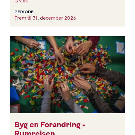
Gratis
PERIODE
Frem til
31. december 2026
BILLEDE
Byg en Forandring -
Rumrejsen