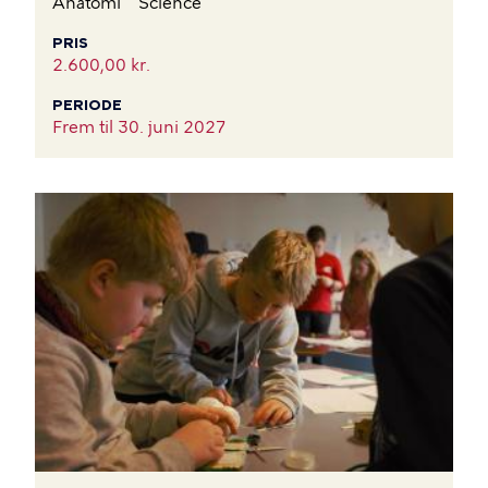
Anatomi
Science
PRIS
2.600,00 kr.
PERIODE
Frem til
30. juni 2027
BILLEDE