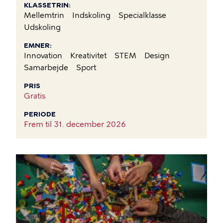
KLASSETRIN
Mellemtrin
Indskoling
Specialklasse
Udskoling
EMNER
Innovation
Kreativitet
STEM
Design
Samarbejde
Sport
PRIS
Gratis
PERIODE
Frem til
31. december 2026
BILLEDE