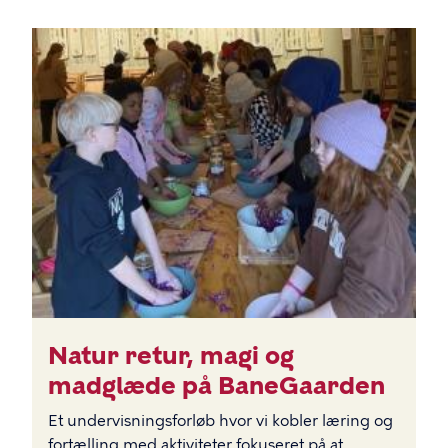
BILLEDE
Natur retur, magi og
madglæde på BaneGaarden
Et undervisningsforløb hvor vi kobler læring og
fortælling med aktiviteter fokuseret på at