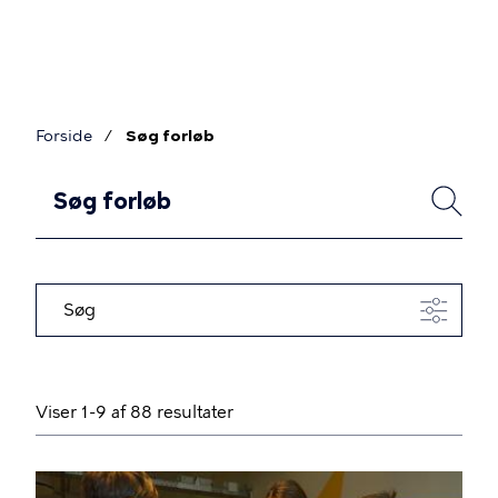
Gå
til
hovedindhold
Forside
Søg forløb
Brødkrumme
F
SØG
o
r
l
Søg
ø
b
Viser 1-9 af 88 resultater