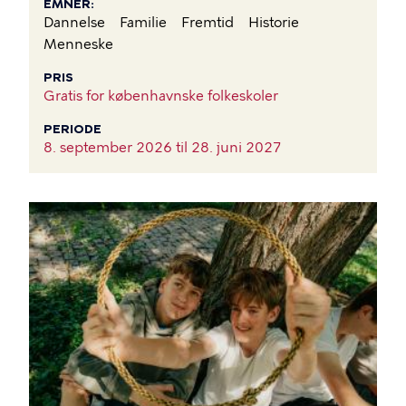
EMNER
Dannelse
Familie
Fremtid
Historie
Menneske
PRIS
Gratis for københavnske folkeskoler
PERIODE
8. september 2026 til
28. juni 2027
BILLEDE