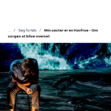
Gå
til
hovedindhold
Søg forløb
Min søster er en Havfrue - Om
Brødkrumme
sorgen at blive overset
Billede