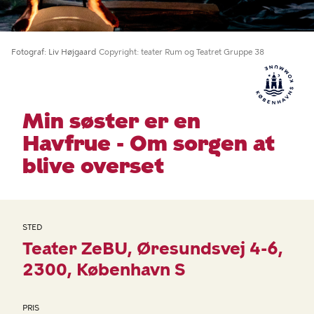
Fotograf
Liv Højgaard
Copyright
teater Rum og Teatret Gruppe 38
Min søster er en
Havfrue - Om sorgen at
blive overset
STED
Teater ZeBU
Øresundsvej 4-6
2300
København S
PRIS