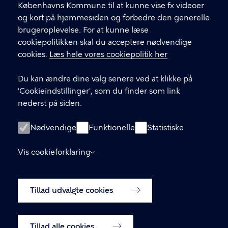
Københavns Kommune til at kunne vise fx videoer
og kort på hjemmesiden og forbedre den generelle
KONTAKT
brugeroplevelse. For at kunne læse
cookiepolitikken skal du acceptere nødvendige
Børne- og ungdomsforvaltningen
cookies.
Læs hele vores cookiepolitik her
aabenskoleportalen@buf.kk.dk
Du kan ændre dine valg senere ved at klikke på
'Cookieindstillinger', som du finder som link
nederst på siden.
LINKS
Login som leverandør
Nødvendige
Funktionelle
Statistiske
Oprettelse af leverandør-konto
Vis cookieforklaring
Tilgængelighedserklæring (digst.dk)
Tillad udvalgte cookies
Cookiepolitik
Cookieindstillinger
Tillad alle cookies