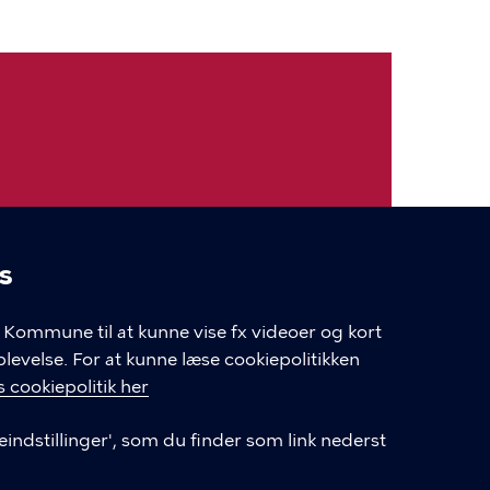
ud, finder du deres kontakt under
s
linger
Kommune til at kunne vise fx videoer og kort
velse. For at kunne læse cookiepolitikken
Login som leverandør
 cookiepolitik her
Oprettelse af leverandør-konto
eindstillinger', som du finder som link nederst
Tilgængelighedserklæring (digst.dk)