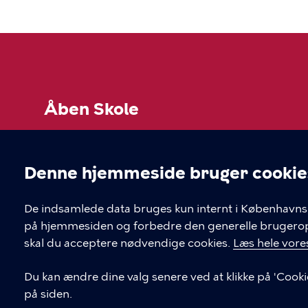
Åben Skole
Hvis du skal i kontakt med leverandøren af et tilb
"book her" inde på selve forløbet.
Denne hjemmeside bruger cookie
Cookieindstil
KONTAKT
LINKS
De indsamlede data bruges kun internt i Københavns 
på hjemmesiden og forbedre den generelle brugerople
Børne- og ungdomsforvaltningen
skal du acceptere nødvendige cookies.
Læs hele vores
aabenskoleportalen@buf.kk.dk
Du kan ændre dine valg senere ved at klikke på 'Cooki
på siden.