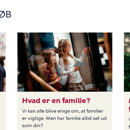
ØB
Hvad er en familie?
BILLEDE
BI
Vi kan alle blive enige om, at familier
er vigtige. Men har familie altid set ud
som din?