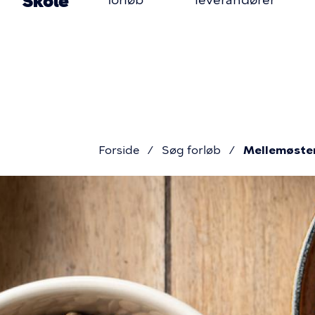
Primær
Skole
forløb
leverandører
Gå
til
navigatio
hovedindhold
Forside
Søg forløb
Mellemøste
Brødkru