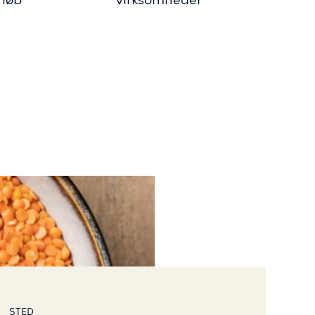
rløb
virksomheder
STED