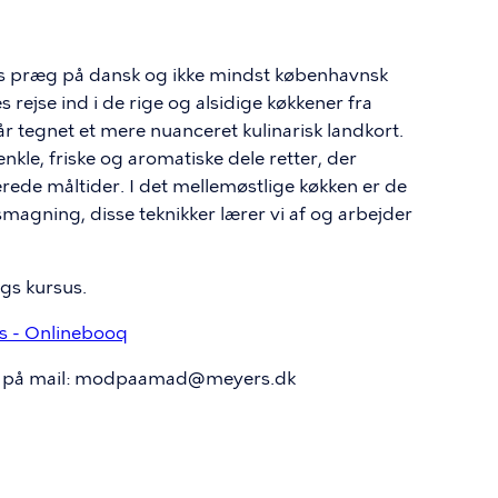
es præg på dansk og ikke mindst københavnsk
 rejse ind i de rige og alsidige køkkener fra
år tegnet et mere nuanceret kulinarisk landkort.
nkle, friske og aromatiske dele retter, der
ede måltider. I det mellemøstlige køkken er de
smagning, disse teknikker lærer vi af og arbejder
gs kursus.
 - Onlinebooq
 os på mail: modpaamad@meyers.dk