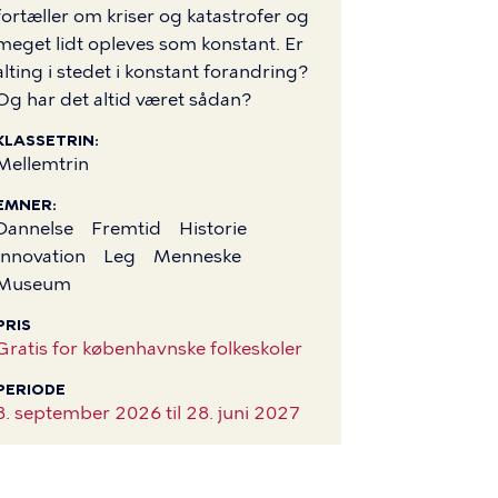
fortæller om kriser og katastrofer og
meget lidt opleves som konstant. Er
alting i stedet i konstant forandring?
Og har det altid været sådan?
KLASSETRIN
Mellemtrin
EMNER
Dannelse
Fremtid
Historie
Innovation
Leg
Menneske
Museum
PRIS
Gratis for københavnske folkeskoler
PERIODE
8. september 2026 til
28. juni 2027