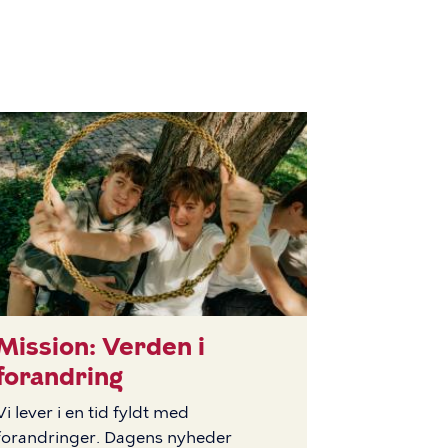
Mission: Verden i
LLEDE
forandring
Vi lever i en tid fyldt med
forandringer. Dagens nyheder