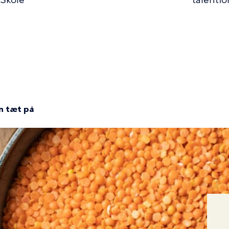
Skole
talentfo
n
n tæt på
mme