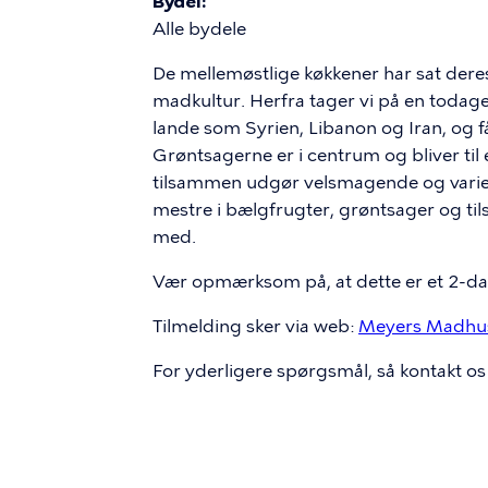
Bydel
Alle bydele
De mellemøstlige køkkener har sat der
madkultur. Herfra tager vi på en todages
lande som Syrien, Libanon og Iran, og f
Grøntsagerne er i centrum og bliver til e
tilsammen udgør velsmagende og varier
mestre i bælgfrugter, grøntsager og til
med.
Vær opmærksom på, at dette er et 2-da
Tilmelding sker via web:
Meyers Madhus
For yderligere spørgsmål, så kontakt