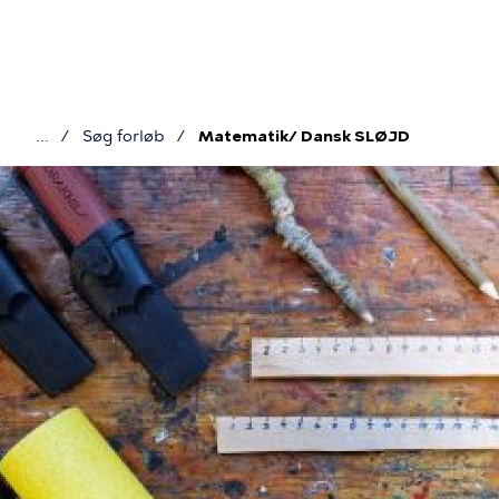
Gå
til
hovedindhold
Søg forløb
Matematik/ Dansk SLØJD
Brødkrumme
Billede