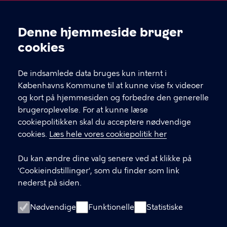
Åben Skole
Denne hjemmeside bruger
Cookieindstillinger
Hvis du skal i kontakt med leverandøren af et tilbud,
cookies
finder du deres kontakt under "book her" inde på
selve forløbet.
De indsamlede data bruges kun internt i
Københavns Kommune til at kunne vise fx videoer
og kort på hjemmesiden og forbedre den generelle
KONTAKT
brugeroplevelse. For at kunne læse
cookiepolitikken skal du acceptere nødvendige
Børne- og ungdomsforvaltningen
cookies.
Læs hele vores cookiepolitik her
aabenskoleportalen@buf.kk.dk
Du kan ændre dine valg senere ved at klikke på
'Cookieindstillinger', som du finder som link
nederst på siden.
LINKS
Login som leverandør
Nødvendige
Funktionelle
Statistiske