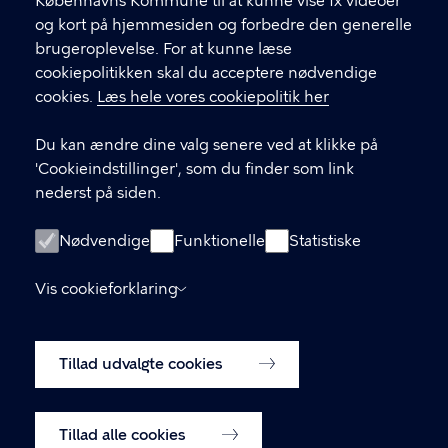
Københavns Kommune til at kunne vise fx videoer
og kort på hjemmesiden og forbedre den generelle
KONTAKT
brugeroplevelse. For at kunne læse
cookiepolitikken skal du acceptere nødvendige
Børne- og ungdomsforvaltningen
cookies.
Læs hele vores cookiepolitik her
aabenskoleportalen@buf.kk.dk
Du kan ændre dine valg senere ved at klikke på
'Cookieindstillinger', som du finder som link
nederst på siden.
LINKS
Login som leverandør
Nødvendige
Funktionelle
Statistiske
Oprettelse af leverandør-konto
Vis cookieforklaring
Tilgængelighedserklæring (digst.dk)
Tillad udvalgte cookies
Cookiepolitik
Cookieindstillinger
Tillad alle cookies