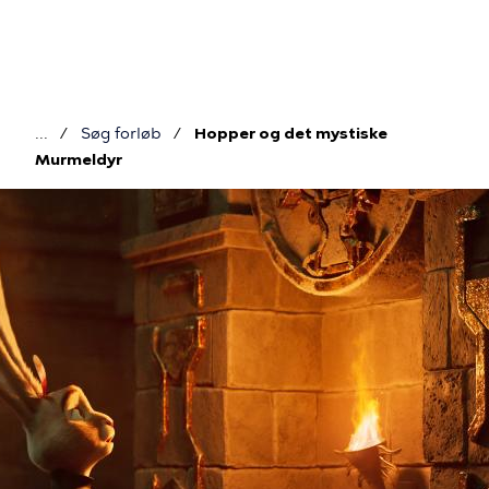
Gå
til
hovedindhold
Søg forløb
Hopper og det mystiske
Brødkrumme
Murmeldyr