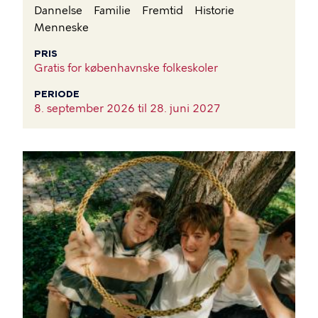
Dannelse
Familie
Fremtid
Historie
Menneske
PRIS
Gratis for københavnske folkeskoler
PERIODE
8. september 2026 til
28. juni 2027
BILLEDE