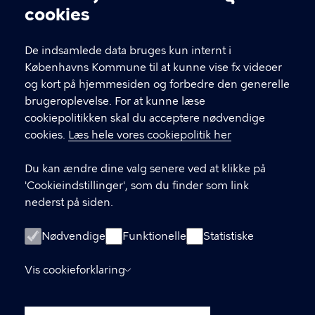
Cookieindstillinger
Hvis du skal i kontakt med leverandøren af et tilbud,
cookies
finder du deres kontakt under "book her" inde på
selve forløbet.
De indsamlede data bruges kun internt i
Københavns Kommune til at kunne vise fx videoer
og kort på hjemmesiden og forbedre den generelle
KONTAKT
brugeroplevelse. For at kunne læse
cookiepolitikken skal du acceptere nødvendige
Børne- og ungdomsforvaltningen
cookies.
Læs hele vores cookiepolitik her
aabenskoleportalen@buf.kk.dk
Du kan ændre dine valg senere ved at klikke på
'Cookieindstillinger', som du finder som link
nederst på siden.
LINKS
Login som leverandør
Nødvendige
Funktionelle
Statistiske
Oprettelse af leverandør-konto
Vis cookieforklaring
Tilgængelighedserklæring (digst.dk)