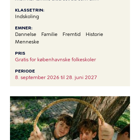
KLASSETRIN
Indskoling
EMNER
Dannelse
Familie
Fremtid
Historie
Menneske
PRIS
Gratis for københavnske folkeskoler
PERIODE
8. september 2026 til
28. juni 2027
BILLEDE