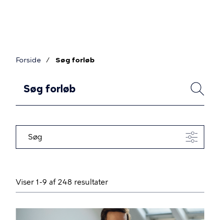
Gå
til
hovedindhold
Forside
Søg forløb
Brødkrumme
F
SØG
o
r
l
Søg
ø
b
Viser 1-9 af 248 resultater