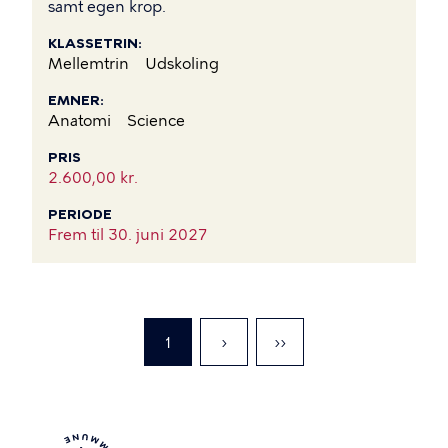
samt egen krop.
KLASSETRIN
Mellemtrin
Udskoling
EMNER
Anatomi
Science
PRIS
2.600,00 kr.
PERIODE
Frem til
30. juni 2027
Nuværende
1
Gå
›
Gå
››
side
til
til
næste
sidste