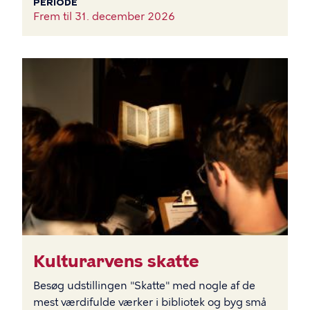
PERIODE
Frem til
31. december 2026
BILLEDE
Kulturarvens skatte
Besøg udstillingen "Skatte" med nogle af de
mest værdifulde værker i bibliotek og byg små