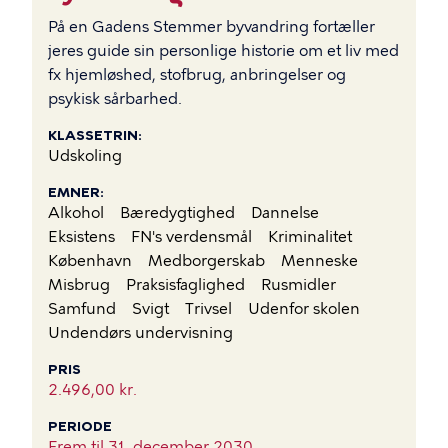
På en Gadens Stemmer byvandring fortæller
jeres guide sin personlige historie om et liv med
fx hjemløshed, stofbrug, anbringelser og
psykisk sårbarhed.
KLASSETRIN
Udskoling
EMNER
Alkohol
Bæredygtighed
Dannelse
Eksistens
FN's verdensmål
Kriminalitet
København
Medborgerskab
Menneske
Misbrug
Praksisfaglighed
Rusmidler
Samfund
Svigt
Trivsel
Udenfor skolen
Undendørs undervisning
PRIS
2.496,00 kr.
PERIODE
Frem til
31. december 2030