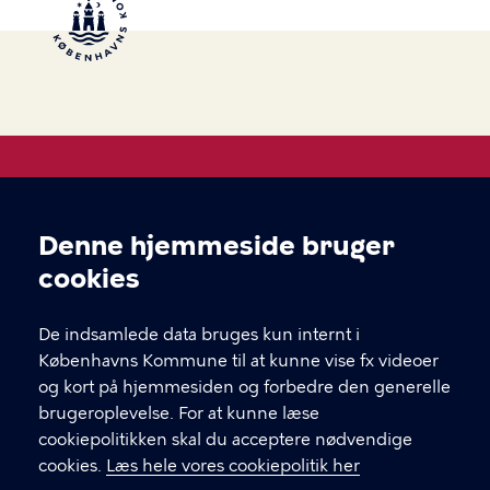
side
side
Åben Skole
Denne hjemmeside bruger
Cookieindstillinger
Hvis du skal i kontakt med leverandøren af et tilbud,
cookies
finder du deres kontakt under "book her" inde på
selve forløbet.
De indsamlede data bruges kun internt i
Københavns Kommune til at kunne vise fx videoer
og kort på hjemmesiden og forbedre den generelle
KONTAKT
brugeroplevelse. For at kunne læse
cookiepolitikken skal du acceptere nødvendige
Børne- og ungdomsforvaltningen
cookies.
Læs hele vores cookiepolitik her
aabenskoleportalen@buf.kk.dk