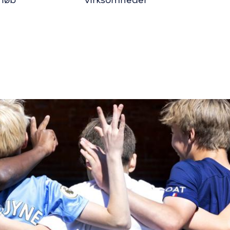
rløb
virksomheder