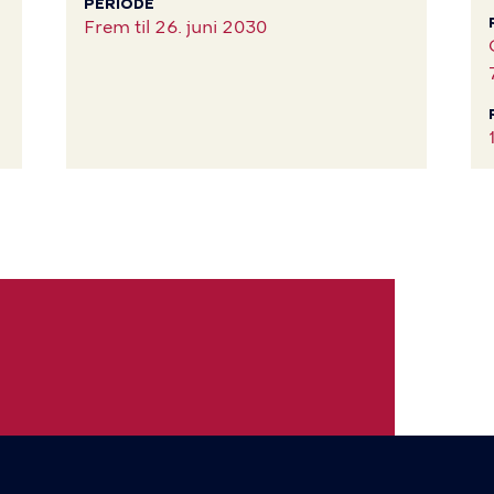
PERIODE
Frem til
26. juni 2030
ud, finder du deres kontakt under