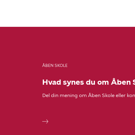
med
piletasterne
og
tryk
enter
for
at
vælge.
ÅBEN SKOLE
Hvad synes du om Åben 
Del din mening om Åben Skole eller kom