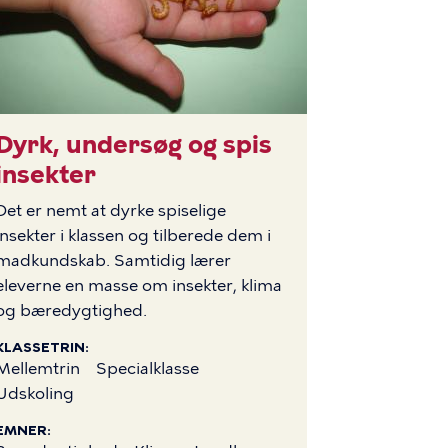
Dyrk, undersøg og spis
LLEDE
insekter
Det er nemt at dyrke spiselige
insekter i klassen og tilberede dem i
madkundskab. Samtidig lærer
eleverne en masse om insekter, klima
og bæredygtighed.
KLASSETRIN
Mellemtrin
Specialklasse
Udskoling
EMNER