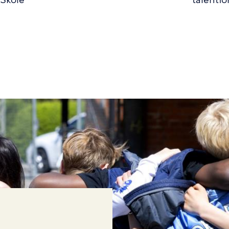
Skole
talentfo
n