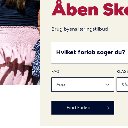
i
Åben Sk
d
Brug byens læringstilbud
e
For
SØG
at
EFTER
FORLØB
bruge
filtrene
FAG
KLAS
skal
du
trykke
mellemrumstasten
for
at
åbne,
naviger