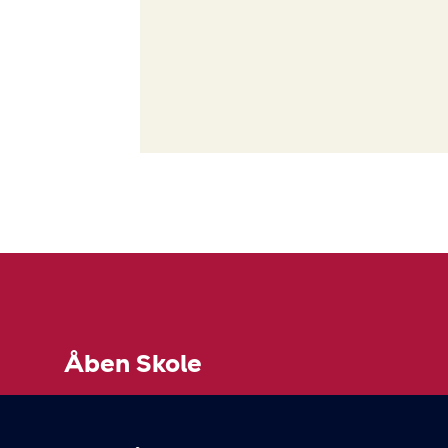
Åben Skole
Hvis du skal i kontakt med leverandøren af et tilb
"book her" inde på selve forløbet.