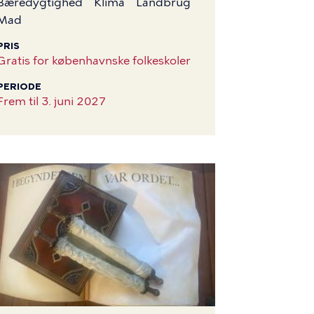
Bæredygtighed
Klima
Landbrug
Mad
PRIS
Gratis for københavnske folkeskoler
PERIODE
Frem til
3. juni 2027