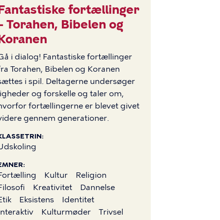
Fantastiske fortællinger
– Torahen, Bibelen og
Koranen
Gå i dialog! Fantastiske fortællinger
fra Torahen, Bibelen og Koranen
sættes i spil. Deltagerne undersøger
ligheder og forskelle og taler om,
hvorfor fortællingerne er blevet givet
videre gennem generationer.
KLASSETRIN
Udskoling
EMNER
Fortælling
Kultur
Religion
Filosofi
Kreativitet
Dannelse
Etik
Eksistens
Identitet
Interaktiv
Kulturmøder
Trivsel