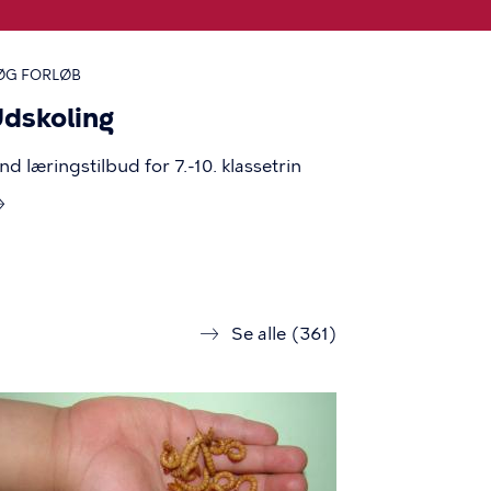
ØG FORLØB
dskoling
nd læringstilbud for 7.-10. klassetrin
forløb
Se alle (361)