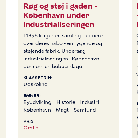
Røg og støj i gaden -
BILLEDE
København under
industrialiseringen
I 1896 klager en samling beboere
over deres nabo - en rygende og
støjende fabrik. Undersøg
industrialiseringen i København
gennem en beboerklage.
KLASSETRIN
Udskoling
EMNER
Byudvikling
Historie
Industri
København
Magt
Samfund
PRIS
Gratis