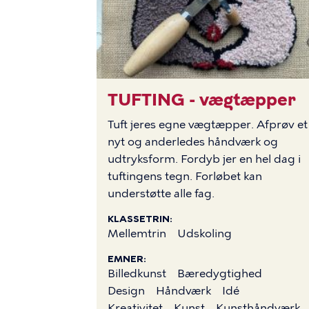
TUFTING - vægtæpper
BILLEDE
Tuft jeres egne vægtæpper. Afprøv et
nyt og anderledes håndværk og
udtryksform. Fordyb jer en hel dag i
tuftingens tegn. Forløbet kan
understøtte alle fag.
KLASSETRIN
Mellemtrin
Udskoling
EMNER
Billedkunst
Bæredygtighed
Design
Håndværk
Idé
Kreativitet
Kunst
Kunsthåndværk