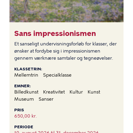
Sans impressionismen
Et sanseligt undervisningsforløb for klasser, der
ønsker at fordybe sig i impressionismen
gennem værknære samtaler og tegneøvelser.
KLASSETRIN
Mellemtrin
Specialklasse
EMNER
Billedkunst
Kreativitet
Kultur
Kunst
Museum
Sanser
PRIS
650,00 kr.
PERIODE
10. august 2026 til
31. december 2026