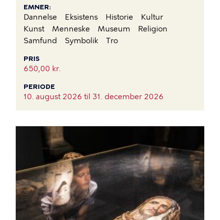
EMNER
Dannelse
Eksistens
Historie
Kultur
Kunst
Menneske
Museum
Religion
Samfund
Symbolik
Tro
PRIS
650,00 kr.
PERIODE
10. august 2026 til
31. december 2026
BILLEDE