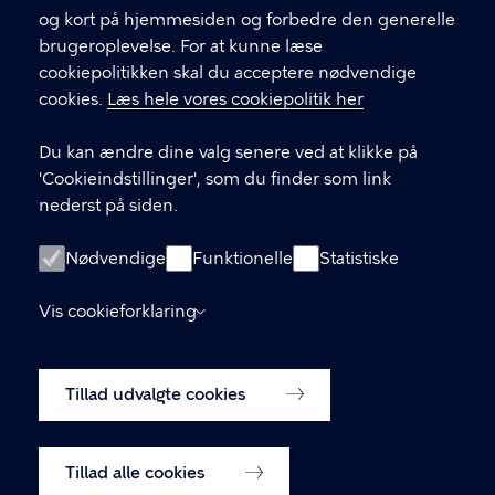
og kort på hjemmesiden og forbedre den generelle
KONTAKT
brugeroplevelse. For at kunne læse
cookiepolitikken skal du acceptere nødvendige
Børne- og ungdomsforvaltningen
cookies.
Læs hele vores cookiepolitik her
aabenskoleportalen@buf.kk.dk
Du kan ændre dine valg senere ved at klikke på
'Cookieindstillinger', som du finder som link
LINKS
nederst på siden.
Login som leverandør
Nødvendige
Funktionelle
Statistiske
Oprettelse af leverandør-konto
Vis cookieforklaring
Tilgængelighedserklæring (digst.dk)
Tillad udvalgte cookies
Cookiepolitik
Cookieindstillinger
Tillad alle cookies