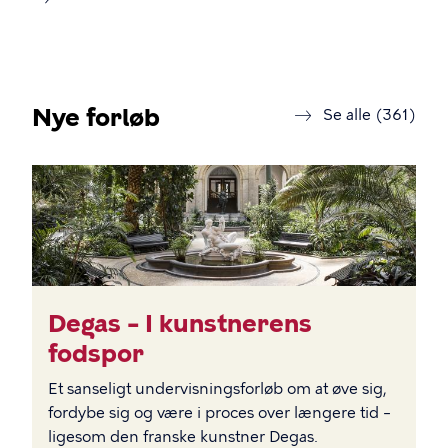
Nye forløb
forl
Se alle (361)
BILLEDE
Degas – I kunstnerens
fodspor
Et sanseligt undervisningsforløb om at øve sig,
fordybe sig og være i proces over længere tid –
ligesom den franske kunstner Degas.