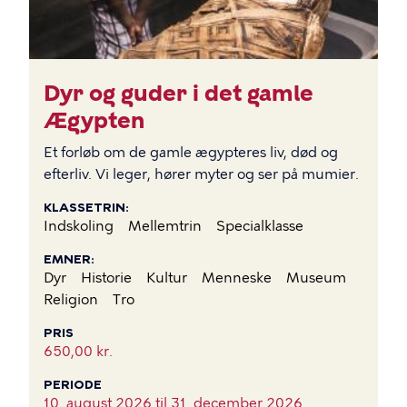
Dyr og guder i det gamle
Ægypten
Et forløb om de gamle ægypteres liv, død og
efterliv. Vi leger, hører myter og ser på mumier.
KLASSETRIN
Indskoling
Mellemtrin
Specialklasse
EMNER
Dyr
Historie
Kultur
Menneske
Museum
Religion
Tro
PRIS
650,00 kr.
PERIODE
10. august 2026 til
31. december 2026