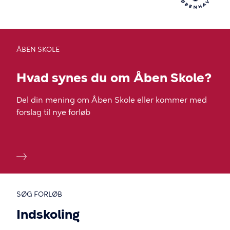
enter
for
at
vælge.
ÅBEN SKOLE
Hvad synes du om Åben Skole?
Del din mening om Åben Skole eller kommer med
forslag til nye forløb
SØG FORLØB
Indskoling