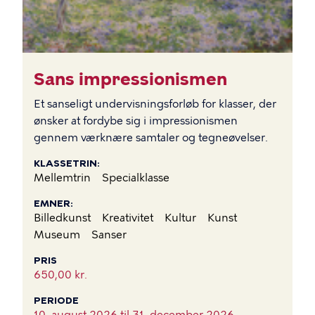
Sans impressionismen
Et sanseligt undervisningsforløb for klasser, der
ønsker at fordybe sig i impressionismen
gennem værknære samtaler og tegneøvelser.
KLASSETRIN
Mellemtrin
Specialklasse
EMNER
Billedkunst
Kreativitet
Kultur
Kunst
Museum
Sanser
PRIS
650,00 kr.
PERIODE
10. august 2026 til
31. december 2026