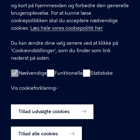
og kort på hjemmesiden og forbedre den generelle
KONTAKT
brugeroplevelse. For at kunne læse
cookiepolitikken skal du acceptere nødvendige
Børne- og ungdomsforvaltningen
cookies.
Læs hele vores cookiepolitik her
aabenskoleportalen@buf.kk.dk
Du kan ændre dine valg senere ved at klikke på
'Cookieindstillinger', som du finder som link
LINKS
nederst på siden.
Login som leverandør
Nødvendige
Funktionelle
Statistiske
Oprettelse af leverandør-konto
Vis cookieforklaring
Tilgængelighedserklæring (digst.dk)
Tillad udvalgte cookies
Cookiepolitik
Cookieindstillinger
Tillad alle cookies