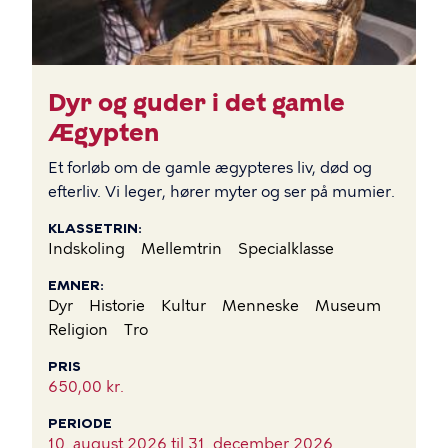
Dyr og guder i det gamle
Ægypten
Et forløb om de gamle ægypteres liv, død og
efterliv. Vi leger, hører myter og ser på mumier.
KLASSETRIN
Indskoling
Mellemtrin
Specialklasse
EMNER
Dyr
Historie
Kultur
Menneske
Museum
Religion
Tro
PRIS
650,00 kr.
PERIODE
10. august 2026 til
31. december 2026