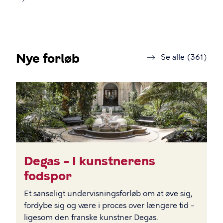
Nye forløb
forl
Se alle (361)
BILLEDE
Degas – I kunstnerens
fodspor
Et sanseligt undervisningsforløb om at øve sig,
fordybe sig og være i proces over længere tid –
ligesom den franske kunstner Degas.