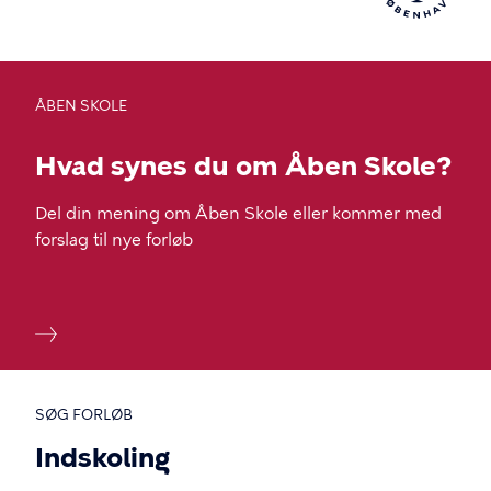
enter
for
at
vælge.
ÅBEN SKOLE
Hvad synes du om Åben Skole?
Del din mening om Åben Skole eller kommer med
forslag til nye forløb
SØG FORLØB
Indskoling