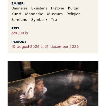
EMNER
Dannelse
Eksistens
Historie
Kultur
Kunst
Menneske
Museum
Religion
Samfund
Symbolik
Tro
PRIS
650,00 kr.
PERIODE
10. august 2026 til
31. december 2026
BILLEDE